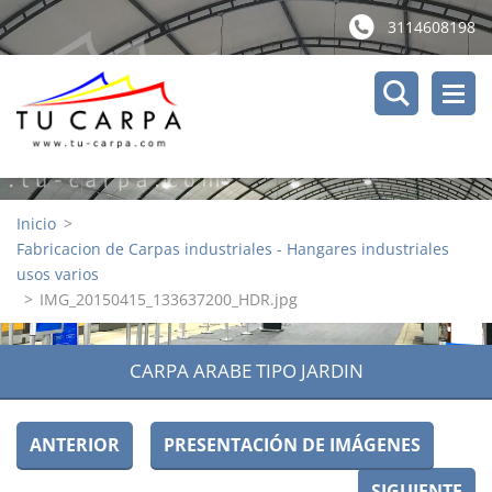
3114608198
Inicio
>
Fabricacion de Carpas industriales - Hangares industriales
usos varios
>
IMG_20150415_133637200_HDR.jpg
CARPA ARABE TIPO JARDIN
ANTERIOR
PRESENTACIÓN DE IMÁGENES
SIGUIENTE