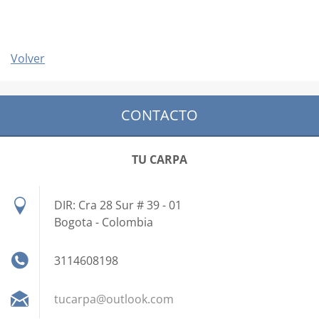
Volver
CONTACTO
TU CARPA
DIR: Cra 28 Sur # 39 - 01
Bogota - Colombia
3114608198
tucarpa@
outlook.
com