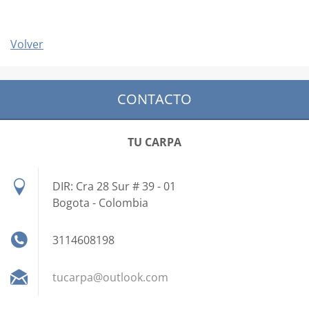
Volver
CONTACTO
TU CARPA
DIR: Cra 28 Sur # 39 - 01
Bogota - Colombia
3114608198
tucarpa@
outlook.
com