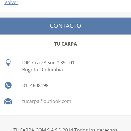
Volver
CONTACTO
TU CARPA
DIR: Cra 28 Sur # 39 - 01
Bogota - Colombia
3114608198
tucarpa@
outlook.
com
TUCARPA.COM S.A.S© 2014 Todos los derechos